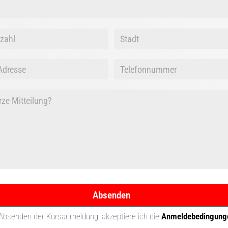
Absenden
Absenden der Kursanmeldung, akzeptiere ich die
Anmeldebedingung