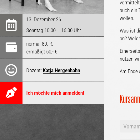
vermittel
auch ein 
wollen.
13. Dezember 26
Sonntag 10.00 – 16.00 Uhr
Was ist d
an? Welch
normal 80,- €
Einerseits
ermäßigt 60,- €
nutzen wi
Dozent:
Katja Hergenhahn
Am Ende s
Ich möchte mich anmelden!
Kursan
Vorname
+
Nachnam