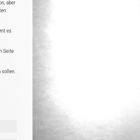
on, aber
ten
mmt es
n Seite
 sollen.